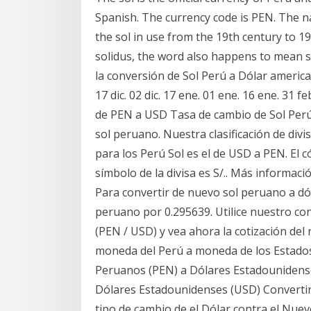
Spanish. The currency code is PEN. The na
the sol in use from the 19th century to 19
solidus, the word also happens to mean s
la conversión de Sol Perú a Dólar americ
17 dic. 02 dic. 17 ene. 01 ene. 16 ene. 31 f
de PEN a USD Tasa de cambio de Sol Perú
sol peruano. Nuestra clasificación de div
para los Perú Sol es el de USD a PEN. El c
símbolo de la divisa es S/.. Más informac
Para convertir de nuevo sol peruano a dól
peruano por 0.295639. Utilice nuestro co
(PEN / USD) y vea ahora la cotización del
moneda del Perú a moneda de los Estados
Peruanos (PEN) a Dólares Estadounidense
Dólares Estadounidenses (USD) Convertir 
tipo de cambio de el Dólar contra el Nuev