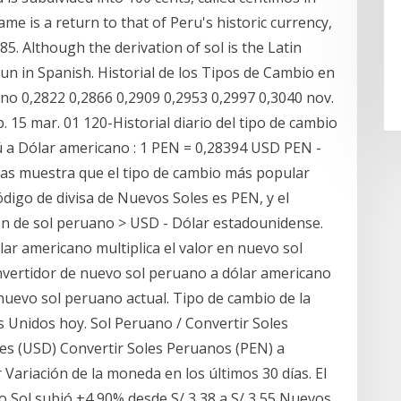
me is a return to that of Peru's historic currency,
85. Although the derivation of sol is the Latin
un in Spanish. Historial de los Tipos de Cambio en
ano 0,2822 0,2866 0,2909 0,2953 0,2997 0,3040 nov.
eb. 15 mar. 01 120-Historial diario del tipo de cambio
 a Dólar americano : 1 PEN = 0,28394 USD PEN -
isas muestra que el tipo de cambio más popular
ódigo de divisa de Nuevos Soles es PEN, y el
ión de sol peruano > USD - Dólar estadounidense.
ar americano multiplica el valor en nuevo sol
nvertidor de nuevo sol peruano a dólar americano
 nuevo sol peruano actual. Tipo de cambio de la
 Unidos hoy. Sol Peruano / Convertir Soles
s (USD) Convertir Soles Peruanos (PEN) a
Variación de la moneda en los últimos 30 días. El
o Sol subió +4,90% desde S/ 3,38 a S/ 3,55 Nuevos