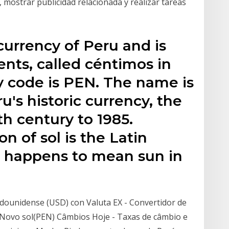
, mostrar publicidad relacionada y realizar tareas
l currency of Peru and is
ents, called céntimos in
y code is PEN. The name is
ru's historic currency, the
th century to 1985.
n of sol is the Latin
so happens to mean sun in
dounidense (USD) con Valuta EX - Convertidor de
 Novo sol(PEN) Câmbios Hoje - Taxas de câmbio e