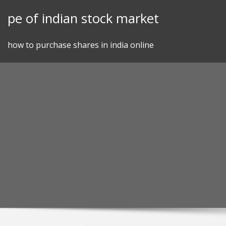
Skip
pe of indian stock market
to
content
how to purchase shares in india online